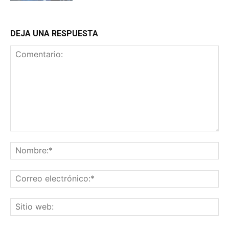
DEJA UNA RESPUESTA
Comentario:
No
Co
ele
Sit
we