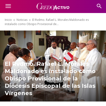
Inicio
Noticias
El Rvdmo. Rafael L. Morales Maldonado es
instalado como Obispo Provisional de...
El Rvdmo. Rafael L. Morales
Maldonado es instalado como
Obispo Provisional de la
Diócesis Episcopal de las Islas
Vírgenes