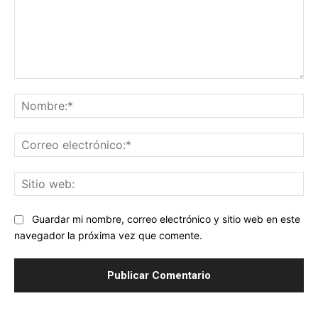
Comentario:
No
Co
ele
Sit
we
Guardar mi nombre, correo electrónico y sitio web en este
navegador la próxima vez que comente.