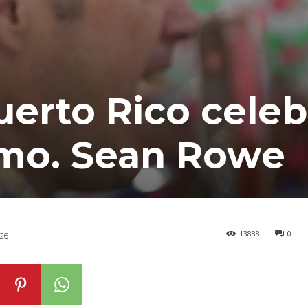
uerto Rico celeb
dmo. Sean Rowe
13888
0
26