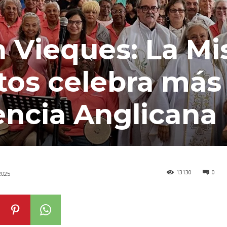
n Vieques: La Mi
tos celebra más
encia Anglicana
13130
0
2025